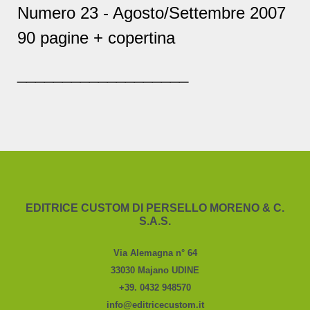
Numero 23 - Agosto/Settembre 2007
90 pagine + copertina
___________________
EDITRICE CUSTOM DI PERSELLO MORENO & C.
S.A.S.
Via Alemagna n° 64
33030 Majano UDINE
+39. 0432 948570
info@editricecustom.it