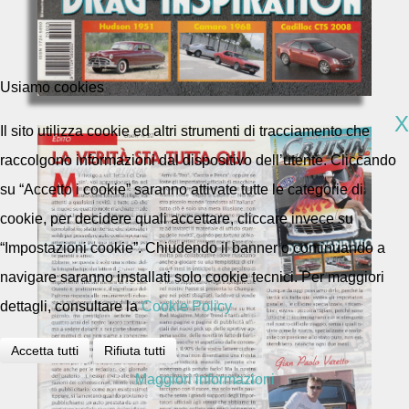
Usiamo cookies
X
Il sito utilizza cookie ed altri strumenti di tracciamento che
raccolgono informazioni dal dispositivo dell’utente. Cliccando
su “Accetto i cookie” saranno attivate tutte le categorie di
cookie, per decidere quali accettare, cliccare invece su
“Impostazioni cookie”. Chiudendo il banner o continuando a
navigare saranno installati solo cookie tecnici. Per maggiori
dettagli, consultare la
Cookie Policy
Accetta tutti
Rifiuta tutti
Maggiori informazioni