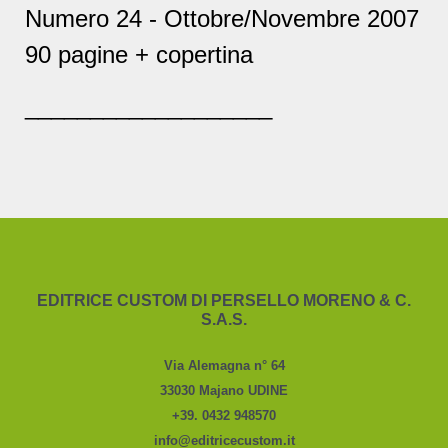
Numero 24 - Ottobre/Novembre 2007
90 pagine + copertina
___________________
EDITRICE CUSTOM DI PERSELLO MORENO & C.
S.A.S.
Via Alemagna n° 64
33030 Majano UDINE
+39. 0432 948570
info@editricecustom.it