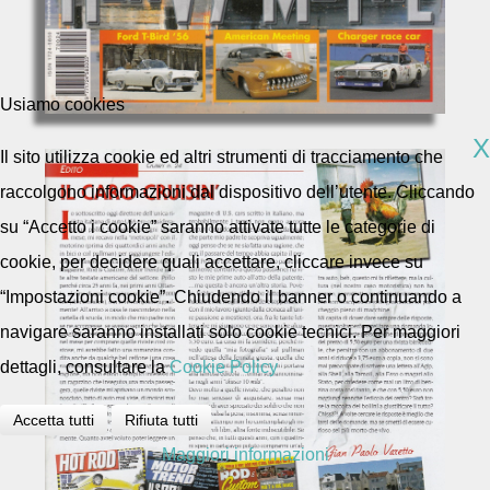
Usiamo cookies
X
Il sito utilizza cookie ed altri strumenti di tracciamento che
raccolgono informazioni dal dispositivo dell’utente. Cliccando
su “Accetto i cookie” saranno attivate tutte le categorie di
cookie, per decidere quali accettare, cliccare invece su
“Impostazioni cookie”. Chiudendo il banner o continuando a
navigare saranno installati solo cookie tecnici. Per maggiori
dettagli, consultare la
Cookie Policy
Accetta tutti
Rifiuta tutti
Maggiori informazioni