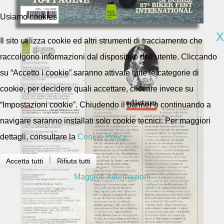
Usiamo cookies
X
Il sito utilizza cookie ed altri strumenti di tracciamento che
raccolgono informazioni dal dispositivo dell’utente. Cliccando
su “Accetto i cookie” saranno attivate tutte le categorie di
cookie, per decidere quali accettare, cliccare invece su
“Impostazioni cookie”. Chiudendo il banner o continuando a
navigare saranno installati solo cookie tecnici. Per maggiori
dettagli, consultare la
Cookie Policy
Accetta tutti
Rifiuta tutti
Maggiori informazioni