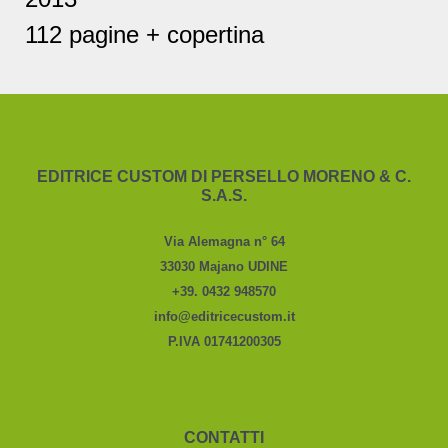
112 pagine + copertina
EDITRICE CUSTOM DI PERSELLO MORENO & C.
S.A.S.
Via Alemagna n° 64
33030 Majano UDINE
+39. 0432 948570
info@editricecustom.it
P.IVA 01741200305
CONTATTI