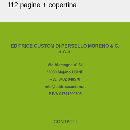
112 pagine + copertina
EDITRICE CUSTOM DI PERSELLO MORENO & C.
S.A.S.
Via Alemagna n° 64
33030 Majano UDINE
+39. 0432 948570
info@editricecustom.it
P.IVA 01741200305
CONTATTI