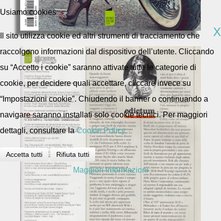
Usiamo cookies
X
Il sito utilizza cookie ed altri strumenti di tracciamento che
raccolgono informazioni dal dispositivo dell’utente. Cliccando
su “Accetto i cookie” saranno attivate tutte le categorie di
cookie, per decidere quali accettare, cliccare invece su
“Impostazioni cookie”. Chiudendo il banner o continuando a
navigare saranno installati solo cookie tecnici. Per maggiori
dettagli, consultare la
Cookie Policy
Accetta tutti
Rifiuta tutti
Maggiori informazioni