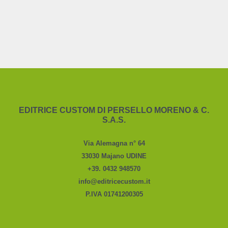
EDITRICE CUSTOM DI PERSELLO MORENO & C.
S.A.S.
Via Alemagna n° 64
33030 Majano UDINE
+39. 0432 948570
info@editricecustom.it
P.IVA 01741200305