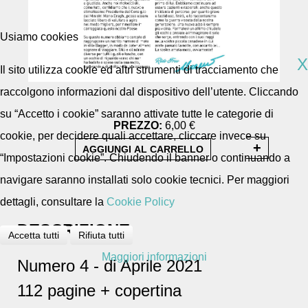
Usiamo cookies
X
Il sito utilizza cookie ed altri strumenti di tracciamento che
raccolgono informazioni dal dispositivo dell’utente. Cliccando
su “Accetto i cookie” saranno attivate tutte le categorie di
PREZZO:
6,00 €
cookie, per decidere quali accettare, cliccare invece su
“Impostazioni cookie”. Chiudendo il banner o continuando a
navigare saranno installati solo cookie tecnici. Per maggiori
dettagli, consultare la
Cookie Policy
DESCRIZIONE
Accetta tutti
Rifiuta tutti
Maggiori informazioni
Numero 4 - di Aprile 2021
112 pagine + copertina