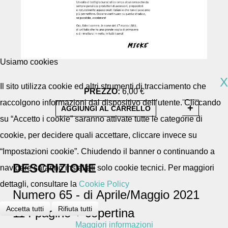
Usiamo cookies
X
Il sito utilizza cookie ed altri strumenti di tracciamento che
PREZZO:
6,00 €
raccolgono informazioni dal dispositivo dell’utente. Cliccando
su “Accetto i cookie” saranno attivate tutte le categorie di
cookie, per decidere quali accettare, cliccare invece su
“Impostazioni cookie”. Chiudendo il banner o continuando a
DESCRIZIONE
navigare saranno installati solo cookie tecnici. Per maggiori
dettagli, consultare la
Cookie Policy
Numero 65 - di Aprile/Maggio 2021
Accetta tutti
Rifiuta tutti
114 pagine + copertina
Maggiori informazioni