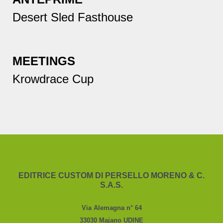
Desert Sled Fasthouse
MEETINGS
Krowdrace Cup
EDITRICE CUSTOM DI PERSELLO MORENO & C.
S.A.S.
Via Alemagna n° 64
33030 Majano UDINE