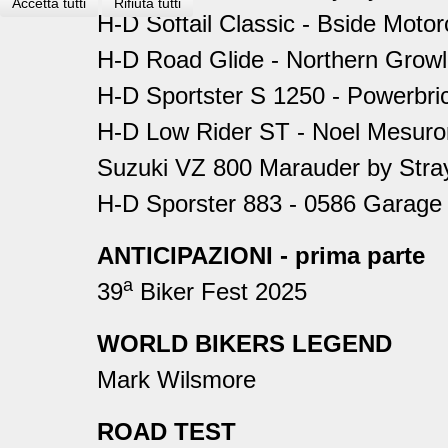
Accetta tutti
Rifiuta tutti
H-D Softail Classic - Bside Motor
H-D Road Glide - Northern Grow
H-D Sportster S 1250 - Powerbr
H-D Low Rider ST - Noel Mesuro
Suzuki VZ 800 Marauder by Stra
H-D Sporster 883 - 0586 Garage
ANTICIPAZIONI - prima parte
a
39
Biker Fest 2025
WORLD BIKERS LEGEND
Mark Wilsmore
ROAD TEST