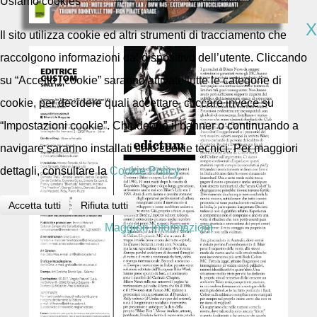
Usiamo cookies
X
Il sito utilizza cookie ed altri strumenti di tracciamento che
raccolgono informazioni dal dispositivo dell’utente. Cliccando
su “Accetto i cookie” saranno attivate tutte le categorie di
cookie, per decidere quali accettare, cliccare invece su
“Impostazioni cookie”. Chiudendo il banner o continuando a
navigare saranno installati solo cookie tecnici. Per maggiori
dettagli, consultare la
Cookie Policy
Accetta tutti
Rifiuta tutti
Maggiori informazioni