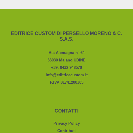
EDITRICE CUSTOM DI PERSELLO MORENO & C.
S.A.S.
Via Alemagna n° 64
33030 Majano UDINE
+39. 0432 948570
info@editricecustom.it
P.IVA 01741200305
CONTATTI
Privacy Policy
Contributi