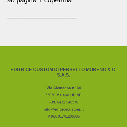
___________________
EDITRICE CUSTOM DI PERSELLO MORENO & C.
S.A.S.
Via Alemagna n° 64
33030 Majano UDINE
+39. 0432 948570
info@editricecustom.it
P.IVA 01741200305