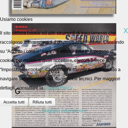
Usiamo cookies
X
Il sito utilizza cookie ed altri strumenti di tracciamento che
raccolgono informazioni dal dispositivo dell’utente. Cliccando
su “Accetto i cookie” saranno attivate tutte le categorie di
cookie, per decidere quali accettare, cliccare invece su
“Impostazioni cookie”. Chiudendo il banner o continuando a
navigare saranno installati solo cookie tecnici. Per maggiori
dettagli, consultare la
Cookie Policy
Accetta tutti
Rifiuta tutti
Maggiori informazioni