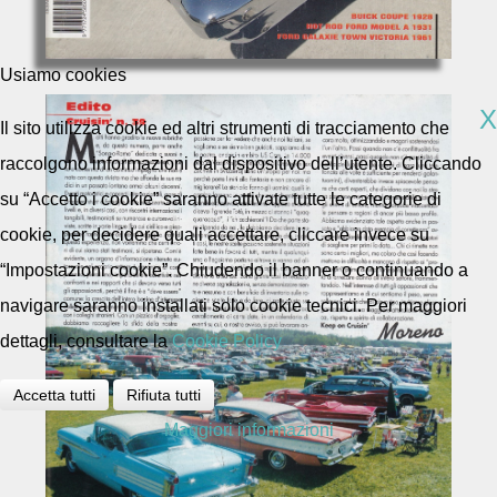
Usiamo cookies
X
Il sito utilizza cookie ed altri strumenti di tracciamento che
raccolgono informazioni dal dispositivo dell’utente. Cliccando
su “Accetto i cookie” saranno attivate tutte le categorie di
cookie, per decidere quali accettare, cliccare invece su
“Impostazioni cookie”. Chiudendo il banner o continuando a
navigare saranno installati solo cookie tecnici. Per maggiori
dettagli, consultare la
Cookie Policy
Accetta tutti
Rifiuta tutti
Maggiori informazioni