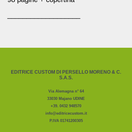
___________________
EDITRICE CUSTOM DI PERSELLO MORENO & C.
S.A.S.
Via Alemagna n° 64
33030 Majano UDINE
+39. 0432 948570
info@editricecustom.it
P.IVA 01741200305