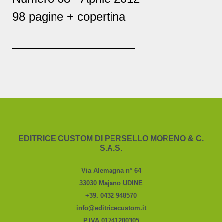
98 pagine + copertina
___________________
EDITRICE CUSTOM DI PERSELLO MORENO & C.
S.A.S.
Via Alemagna n° 64
33030 Majano UDINE
+39. 0432 948570
info@editricecustom.it
P.IVA 01741200305