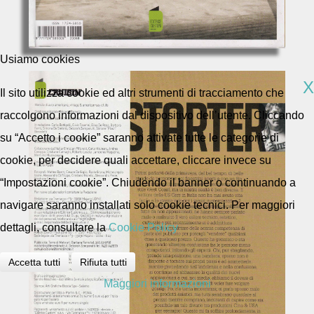
Usiamo cookies
X
Il sito utilizza cookie ed altri strumenti di tracciamento che
raccolgono informazioni dal dispositivo dell’utente. Cliccando
su “Accetto i cookie” saranno attivate tutte le categorie di
cookie, per decidere quali accettare, cliccare invece su
“Impostazioni cookie”. Chiudendo il banner o continuando a
navigare saranno installati solo cookie tecnici. Per maggiori
dettagli, consultare la
Cookie Policy
Accetta tutti
Rifiuta tutti
Maggiori informazioni