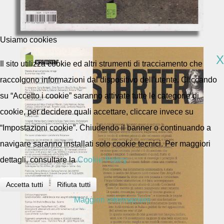
Usiamo cookies
X
Il sito utilizza cookie ed altri strumenti di tracciamento che
raccolgono informazioni dal dispositivo dell’utente. Cliccando
su “Accetto i cookie” saranno attivate tutte le categorie di
cookie, per decidere quali accettare, cliccare invece su
“Impostazioni cookie”. Chiudendo il banner o continuando a
navigare saranno installati solo cookie tecnici. Per maggiori
dettagli, consultare la
Cookie Policy
Accetta tutti
Rifiuta tutti
Maggiori informazioni