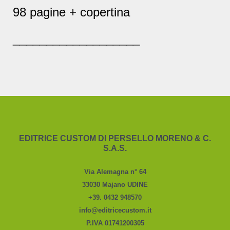
98 pagine + copertina
___________________
EDITRICE CUSTOM DI PERSELLO MORENO & C.
S.A.S.
Via Alemagna n° 64
33030 Majano UDINE
+39. 0432 948570
info@editricecustom.it
P.IVA 01741200305