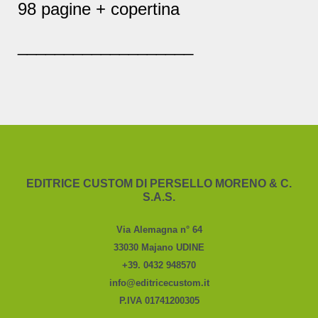
98 pagine + copertina
___________________
EDITRICE CUSTOM DI PERSELLO MORENO & C.
S.A.S.
Via Alemagna n° 64
33030 Majano UDINE
+39. 0432 948570
info@editricecustom.it
P.IVA 01741200305