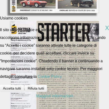
Usiamo cookies
X
Il sito utilizza cookie ed altri strumenti di tracciamento che
raccolgono informazioni dal dispositivo dell’utente. Cliccando
su “Accetto i cookie” saranno attivate tutte le categorie di
cookie, per decidere quali accettare, cliccare invece su
“Impostazioni cookie”. Chiudendo il banner o continuando a
navigare saranno installati solo cookie tecnici. Per maggiori
dettagli, consultare la
Cookie Policy
Accetta tutti
Rifiuta tutti
Maggiori informazioni