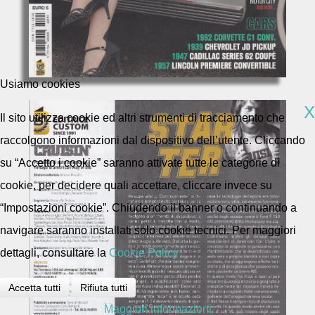
Usiamo cookies
X
Il sito utilizza cookie ed altri strumenti di tracciamento che
raccolgono informazioni dal dispositivo dell’utente. Cliccando
su “Accetto i cookie” saranno attivate tutte le categorie di
cookie, per decidere quali accettare, cliccare invece su
“Impostazioni cookie”. Chiudendo il banner o continuando a
navigare saranno installati solo cookie tecnici. Per maggiori
dettagli, consultare la
Cookie Policy
Accetta tutti
Rifiuta tutti
Maggiori informazioni