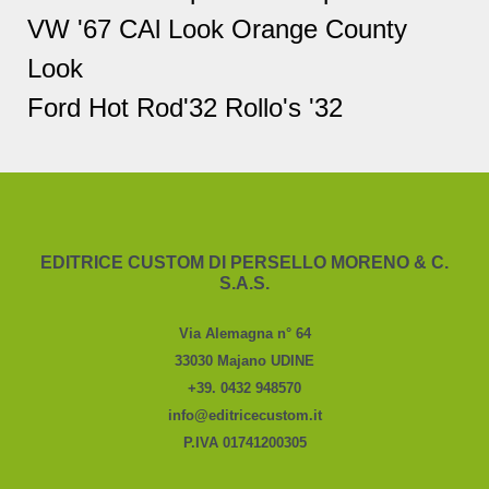
VW '67 CAl Look Orange County
Look
Ford Hot Rod'32 Rollo's '32
EDITRICE CUSTOM DI PERSELLO MORENO & C.
S.A.S.
Via Alemagna n° 64
33030 Majano UDINE
+39. 0432 948570
info@editricecustom.it
P.IVA 01741200305