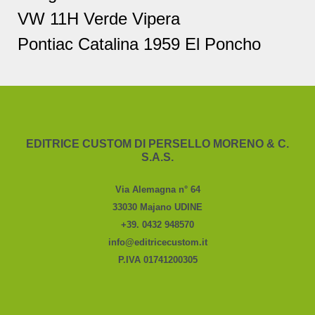
VW 11H Verde Vipera
Pontiac Catalina 1959 El Poncho
EDITRICE CUSTOM DI PERSELLO MORENO & C.
S.A.S.
Via Alemagna n° 64
33030 Majano UDINE
+39. 0432 948570
info@editricecustom.it
P.IVA 01741200305