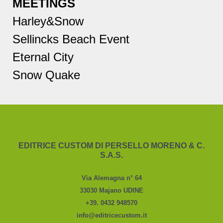
MEETINGS
Harley&Snow
Sellincks Beach Event
Eternal City
Snow Quake
EDITRICE CUSTOM DI PERSELLO MORENO & C.
S.A.S.
Via Alemagna n° 64
33030 Majano UDINE
+39. 0432 948570
info@editricecustom.it