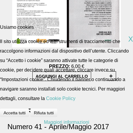
Usiamo cookies
X
Il sito utilizza cookie ed altri strumenti di tracciamento che
raccolgono informazioni dal dispositivo dell’utente. Cliccando
su “Accetto i cookie” saranno attivate tutte le categorie di
PREZZO:
6,00 €
cookie, per decidere quali accettare, cliccare invece su
“Impostazioni cookie”. Chiudendo il banner o continuando a
navigare saranno installati solo cookie tecnici. Per maggiori
dettagli, consultare la
Cookie Policy
DESCRIZIONE
Accetta tutti
Rifiuta tutti
Maggiori informazioni
Numero 41 - Aprile/Maggio 2017