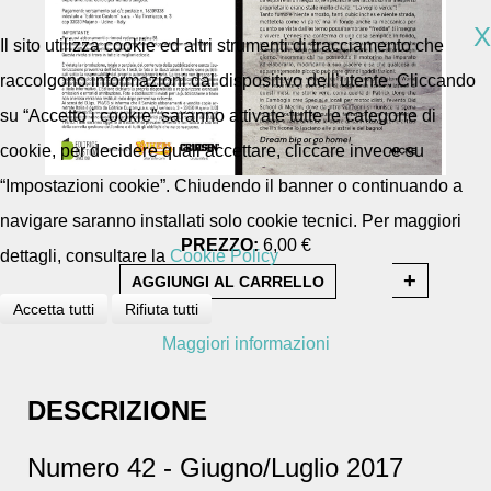
X
Il sito utilizza cookie ed altri strumenti di tracciamento che
raccolgono informazioni dal dispositivo dell’utente. Cliccando
su “Accetto i cookie” saranno attivate tutte le categorie di
cookie, per decidere quali accettare, cliccare invece su
“Impostazioni cookie”. Chiudendo il banner o continuando a
navigare saranno installati solo cookie tecnici. Per maggiori
PREZZO:
6,00 €
dettagli, consultare la
Cookie Policy
Accetta tutti
Rifiuta tutti
Maggiori informazioni
DESCRIZIONE
Numero 42 - Giugno/Luglio 2017