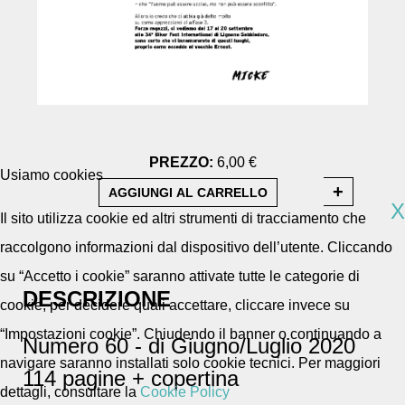
PREZZO:
6,00 €
Usiamo cookies
X
Il sito utilizza cookie ed altri strumenti di tracciamento che
raccolgono informazioni dal dispositivo dell’utente. Cliccando
su “Accetto i cookie” saranno attivate tutte le categorie di
DESCRIZIONE
cookie, per decidere quali accettare, cliccare invece su
“Impostazioni cookie”. Chiudendo il banner o continuando a
Numero 60 - di Giugno/Luglio 2020
navigare saranno installati solo cookie tecnici. Per maggiori
114 pagine + copertina
dettagli, consultare la
Cookie Policy