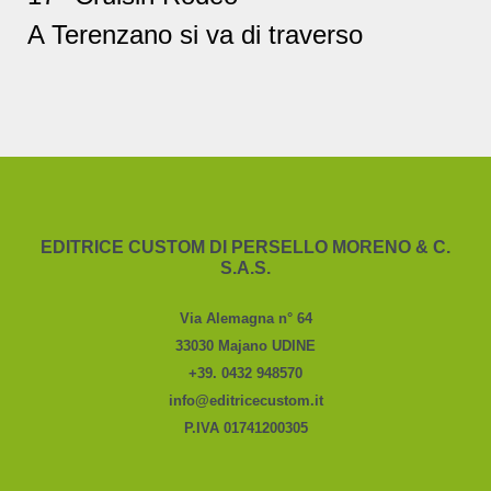
A Terenzano si va di traverso
EDITRICE CUSTOM DI PERSELLO MORENO & C.
S.A.S.
Via Alemagna n° 64
33030 Majano UDINE
+39. 0432 948570
info@editricecustom.it
P.IVA 01741200305