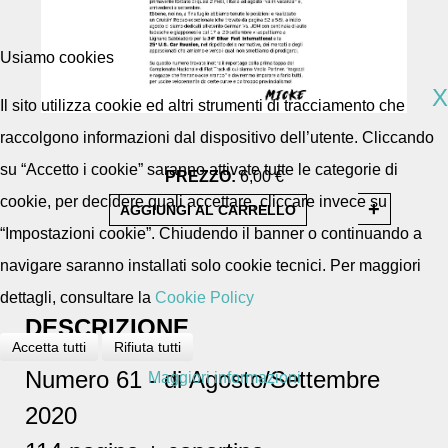
Usiamo cookies
X
Il sito utilizza cookie ed altri strumenti di tracciamento che
raccolgono informazioni dal dispositivo dell’utente. Cliccando
su “Accetto i cookie” saranno attivate tutte le categorie di
PREZZO:
6,00 €
cookie, per decidere quali accettare, cliccare invece su
“Impostazioni cookie”. Chiudendo il banner o continuando a
navigare saranno installati solo cookie tecnici. Per maggiori
dettagli, consultare la
Cookie Policy
DESCRIZIONE
Accetta tutti
Rifiuta tutti
Numero 61 - di Agosto/Settembre
Maggiori informazioni
2020