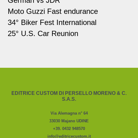
German vs JDR
Moto Guzzi Fast endurance
34° Biker Fest International
25° U.S. Car Reunion
EDITRICE CUSTOM DI PERSELLO MORENO & C.
S.A.S.
Via Alemagna n° 64
33030 Majano UDINE
+39. 0432 948570
info@editricecustom.it