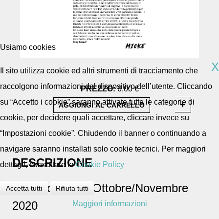
Usiamo cookies
X
Il sito utilizza cookie ed altri strumenti di tracciamento che
raccolgono informazioni dal dispositivo dell’utente. Cliccando
PREZZO:
6,00 €
su “Accetto i cookie” saranno attivate tutte le categorie di
cookie, per decidere quali accettare, cliccare invece su
“Impostazioni cookie”. Chiudendo il banner o continuando a
navigare saranno installati solo cookie tecnici. Per maggiori
DESCRIZIONE
dettagli, consultare la
Cookie Policy
Numero 62 - di Ottobre/Novembre
Accetta tutti
Rifiuta tutti
2020
Maggiori informazioni